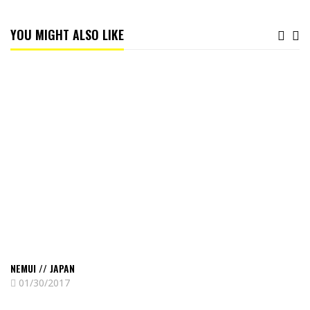
YOU MIGHT ALSO LIKE
Read
Nemui
//
Japan
NEMUI // JAPAN
01/30/2017