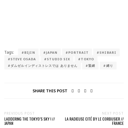
Tags:
#BIJIN
#JAPAN
#PORTRAIT
#SHIBARI
#STEVE OSADA
#STUDIO SIX
#TOKYO
#ダムゼルインディストレスでは ありません
#緊縛
#縛り
SHARE THIS POST
PREVIOUS POST
NEXT POST
LADDERING THE TOKYO’S SKY ! //
LA RADIEUSE CITÉ BY LE CORBUSIER //
JAPAN
FRANCE