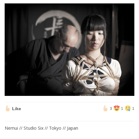
Like
3
1
1
Nemui // Studio Six // Tokyo // Japan