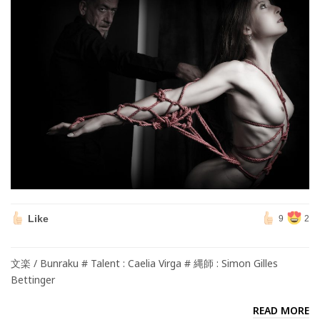
Like
9
2
文楽 / Bunraku # Talent : Caelia Virga # 縄師 : Simon Gilles
Bettinger
READ MORE