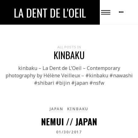
LA DENT DE L'OEIL
ALL POSTS IN
KINBAKU
kinbaku – La Dent de L’Oeil – Contemporary
photography by Hélène Veilleux – #kinbaku #nawashi
#shibari #bijin #japan #nsfw
JAPAN
KINBAKU
NEMUI // JAPAN
01/30/2017