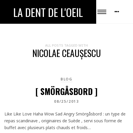
LA DENT DE L'OEIL
ALL POSTS TAGGED WITH
NICOLAE CEAUȘESCU
BLOG
[ SMÖRGÅSBORD ]
08/25/2013
Like Like Love Haha Wow Sad Angry Smörgåsbord : un type de
repas scandinave , originaires de Suède , servi sous forme de
buffet avec plusieurs plats chauds et froids…