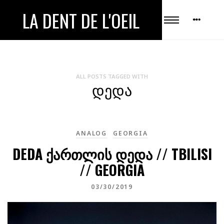
LA DENT DE L'OEIL
ALL POSTS TAGGED WITH
ᲓᲔᲓᲐ
ANALOG
GEORGIA
DEDA ᲥᲐᲠᲗᲚᲘᲡ ᲓᲔᲓᲐ // TBILISI
// GEORGIA
03/30/2019